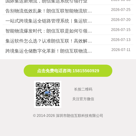
国际集运新潮流，朗信集运系统引领行业
2026-07-25
告别物流低效乱象！朗信互联智能物流软件，解锁全球港澳台集运新范式
2026-07-20
一站式跨境集运全链路管理系统｜集运软件・仓储 ERP・轨迹追踪全覆盖
2026-07-15
智能物流爆发时代：朗信互联是如何引领集运APP的创新？
2026-07-13
集运软件怎么选？认准朗信互联！高效解决全球集运、海淘转运运营痛点
2026-07-11
跨境集运仓储数字化革新！朗信互联物流软件赋能物流行业高效提质
点击免费电话咨询:15815560929
长按二维码
关注官方微信
© 2014-2026 深圳市朗信互联科技有限公司