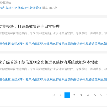
节放假通知
程序
,
集运APP
,
代购软件
,
转运系统
浏览 180 次
功能模块：打造高效集运仓日常管理
智能物流AI软件提供商，专为国际物流流行业设计集运软件、专线系统、海淘系统、
澳台集运
,
集运APP小程序
,
仓储ERP
,
专线系统
,
虾皮系统
,
海淘转运软件
,
轨迹追踪系统
,
朗
化升级首选！朗信互联全套集运仓储物流系统赋能降本增效
智能物流AI软件提供商，专为国际物流流行业设计集运软件、专线系统、海淘系统、
澳台集运
,
集运APP小程序
,
仓储ERP
,
专线系统
,
虾皮系统
,
海淘转运软件
,
轨迹追踪系统
,
朗
|<
<
1
2
3
4
5
>