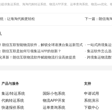
cc)提供
集运系统
、
海淘代购转运系统
、
物流APP开发
、
运单查询系统
、
物流seo优化
、
下一篇：
统：让海淘代购更轻松
朗信海
讯
·
！朗信互联智能物流软件，解锁全球港澳台集运新范式
一站式跨境集运
·
：朗信互联是如何引领集运APP的创新？
集运软件怎么选
·
化革新！朗信互联物流软件赋能物流行业高效提质
跨境集运物流数
产品与服务
支持
集运/转运系统
国际小包系统
申请试用
代购转运系统
物流APP开发
系统演示
快递报价系统
运单查询系统
下载中心