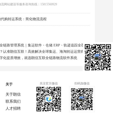
物流网站
建设等服务咨询热线：15815560929
淘代购转运系统：简化物流流程
全链路管理系统｜集运软件・仓储 ERP・轨迹追踪全覆盖
？认准朗信互联！高效解决全球集运、海淘转运运营痛点
字化提质增效，就选朗信互联全链路物流软件系统
关注官方微信
扫码加微信
关于
关于朗信
联系我们
人才招聘