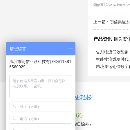
朗信互联(www.lancent.
上一篇：
朗信集运系
产品资讯
相关资
请您留言
·
告别物流低效乱象
·
智能物流爆发时代
深圳市朗信互联科技有限公司1581
·
5560929
跨境集运仓储数字
系统
试用
让物流管理更轻松!
全服统一服务热线
0755-3282 1866
周一至周五 9:00-18:00（节假日除外）