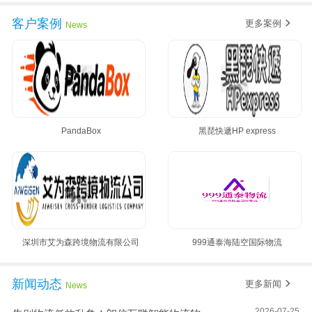
黄金8月，朗信再次签约多家国际集运公司~
客户案例
更多案例
News
PandaBox
黑琵快遞HP express
深圳市艾为森跨境物流有限公司
999通泰海陆空国际物流
新闻动态
更多新闻
News
2026-07-25