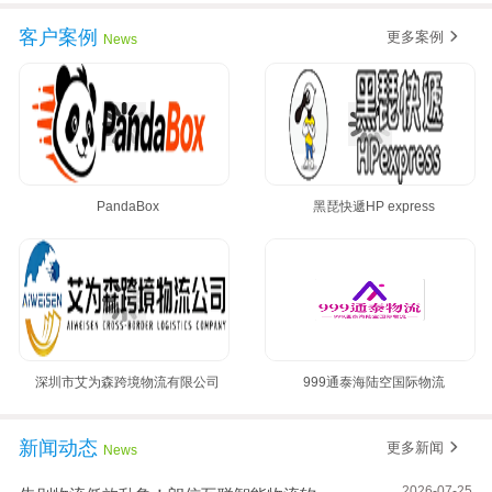
黄金8月，朗信再次签约多家国际集运公司~
客户案例
更多案例
News
PandaBox
黑琵快遞HP express
深圳市艾为森跨境物流有限公司
999通泰海陆空国际物流
新闻动态
更多新闻
News
2026-07-25