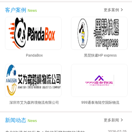
黄金8月，朗信再次签约多家国际集运公司~
客户案例
更多案例
News
PandaBox
黑琵快遞HP express
深圳市艾为森跨境物流有限公司
999通泰海陆空国际物流
新闻动态
更多新闻
News
2026-07-25